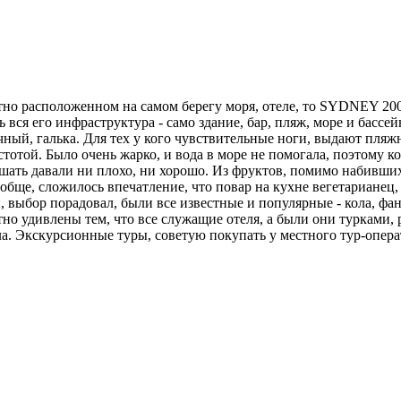
о расположенном на самом берегу моря, отеле, то SYDNEY 2000
вся его инфраструктура - само здание, бар, пляж, море и бассей
очный, галька. Для тех у кого чувствительные ноги, выдают пля
тотой. Было очень жарко, и вода в море не помогала, поэтому ко
Кушать давали ни плохо, ни хорошо. Из фруктов, помимо набивш
обще, сложилось впечатление, что повар на кухне вегетарианец,
выбор порадовал, были все известные и популярные - кола, фанта
тно удивлены тем, что все служащие отеля, а были они турками, 
. Экскурсионные туры, советую покупать у местного тур-операт