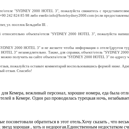
е/отеле "SYDNEY 2000 HOTEL 3", пожалуйста свяжитесь с представителями 
 +90 242 824 85 98 либо емейл
info@hotelsydney2000.com
(если предоставлены)
 ул. поселок Бельдиби III. .
ей относительно объекта/отеля "SYDNEY 2000 HOTEL 3", пожалуйста напиш
"SYDNEY 2000 HOTEL 3" и не желаете чтобы информация о отеле/(другом ту
 HOTEL 3" незамедлительно. Также, для справки, объект/отель "SYDNEY 200
можно получить на сайте объекта/отеля "SYDNEY 2000 HOTEL 3" по адресу
отзыв, пожалуйста оставьте комментарий воспользовавшись формой ниже. Ад
ый отзыв. Спасибо!
для Кемера, вежливый персонал, хорошие номера, еда была отли
отелей в Кемере. Один раз проводилась турецкая ночь, незабыва
ые посоветовали обратиться в этот отель.Хочу сказать , что ве
рех звезд хорошая , хоть и недорогая.Единственным недостатком с