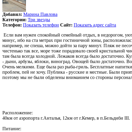
Добавил:
Марина Павлова
Категории:
Три звезды
Телефон:
Показать телефон
Сайт:
Показать адрес сайта
Если вам нужен спокойный семейный отдых, в недорогом, уютн
минус, ибо на ста метрах при гостиничной зоны, расположилась 
например, не спеша, можно дойти за пару минут. Пляж не пес
чистенько так все, море тоже порадовало своей кристальной чис
там была всегда холодной. Лежаков всегда было достаточно. 
- дыни, арбузы, яблоки, виноград. Овощей было достаточно. Во
Очень мелкими. Еще была раз рыба-гриль. Бесплатные напитки, 
проблем, пей не хочу. Публика - русские и местные. Были прия
поэтому мы не были обделены вниманием со стороны персонала
Расположение:
40км от аэропорта г.Анталья, 12км от г.Кемер, в п.Бельдиби III.
Питание: