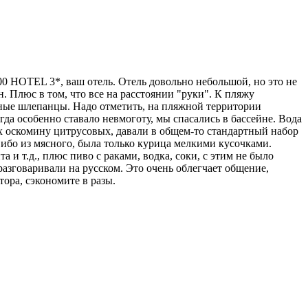
 HOTEL 3*, ваш отель. Отель довольно небольшой, но это не
н. Плюс в том, что все на расстоянии "руки". К пляжу
жные шлепанцы. Надо отметить, на пляжной территории
гда особенно ставало невмоготу, мы спасались в бассейне. Вода
их оскомину цитрусовых, давали в общем-то стандартный набор
 ибо из мясного, была только курица мелкими кусочками.
 и т.д., плюс пиво с раками, водка, соки, с этим не было
разговаривали на русском. Это очень облегчает общение,
ора, сэкономите в разы.