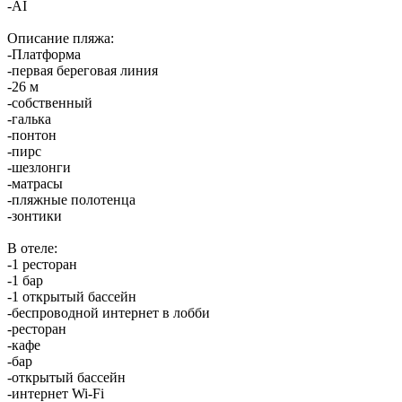
-AI
Описание пляжа:
-Платформа
-первая береговая линия
-26 м
-собственный
-галька
-понтон
-пирс
-шезлонги
-матрасы
-пляжные полотенца
-зонтики
В отеле:
-1 ресторан
-1 бар
-1 открытый бассейн
-беспроводной интернет в лобби
-ресторан
-кафе
-бар
-открытый бассейн
-интернет Wi-Fi