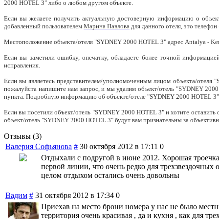
2000 HOTEL 3" либо о любом другом объекте.
Если вы желаете получить актуальную достоверную информацию о объект
добавленный пользователем
Марина Павлова
для данного отеля, это телефон
Местоположение объекта/отеля "SYDNEY 2000 HOTEL 3" адрес Antalya - Kemer,
Если вы заметили ошибку, опечатку, обладаете более точной информаци
исправления.
Если вы являетесь представителем/уполномоченным лицом объекта/отеля 
пожалуйста напишите нам запрос, и мы удалим объект/отель "SYDNEY 2000
пункта. Подробную информацию об объекте/отеле "SYDNEY 2000 HOTEL 3" 
Если вы посетили объект/отель "SYDNEY 2000 HOTEL 3" и хотите оставить 
объект/отель "SYDNEY 2000 HOTEL 3" будут вам признательны за объективн
Отзывы (3)
Валерия Софьянова
#
30 октября 2012 в 17:11
0
Отдыхали с подругой в июне 2012. Хорошая троечка 
первой линии, что очень редко для трехзвездочных 
целом отдыхом остались очень довольны
Вадим
#
31 октября 2012 в 17:34
0
Приехав на место брони номера у нас не было местн
территория очень красивая , да и кухня , как для т