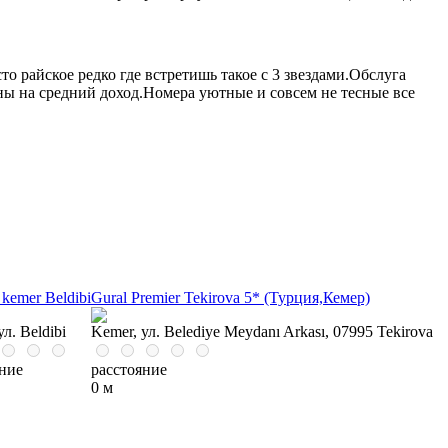
 райское редко где встретишь такое с 3 звездами.Обслуга
пны на средний доход.Номера уютные и совсем не тесные все
 kemer Beldibi
Gural Premier Tekirova 5* (Турция,Кемер)
л. Beldibi
Kemer, ул. Belediye Meydanı Arkası, 07995 Tekirova
яние
расстояние
0 м