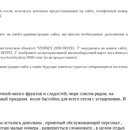
отеля, используя контакты предоставленные на сайте, телефонный номер
.
ите на емейл администрации сайта, мы внесем необходимые дополнения и
ристическом объекте) "SYDNEY 2000 HOTEL 3" находилась на нашем сайте,
0 HOTEL 3" изображён на интерактивной масштабируемой карте населённого
www.hotelsydney2000.com/
(если предоставлен)
министрация сайта а также будущие клиенты туристы собирающиеся посетить
чной-много фруктов и сладостей, море совсем рядом, на
емый праздник возле бассейна для всего отеля с угощениями. В
сьма остались довольны , приятный обслуживающий персонал ,
читаю малые номера , развернуться сложновато , в целом отдых