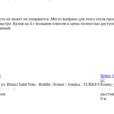
 не может не понравится .Место выбрано для этого отеля просто
и быстро .Кухня на 4 с большим плюсом и цены полностью досту
аемый.
е
Beltur 3
 ул. Birinci Sahil Yolu - Beldibi / Kemer / Antalya - TURKEY
Kemer, у
ние
рассто
0 м