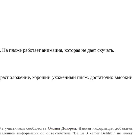
 На пляже работает анимация, которая не дает скучать.
торасположение, хороший ухоженный пляж, достаточно высокий
айт участником сообщества
Оксана Дозорец
. Данная информация добавлена
вленной информации об объекте/отеле "Beltur 3 kemer Beldibi" не имеет