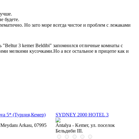
лучше.
е будете.
блематично. Но зато море всегда чистое и проблем с лежаками
 "Beltur 3 kemer Beldibi" запомнился отличные комнаты с
кими мелкими кусочками.Но а все остальное в прицепе как и
rova 5* (Турция,Кемер)
SYDNEY 2000 HOTEL 3
 Meydanı Arkası, 07995
Antalya - Kemer, ул. поселок
Бельдиби III.