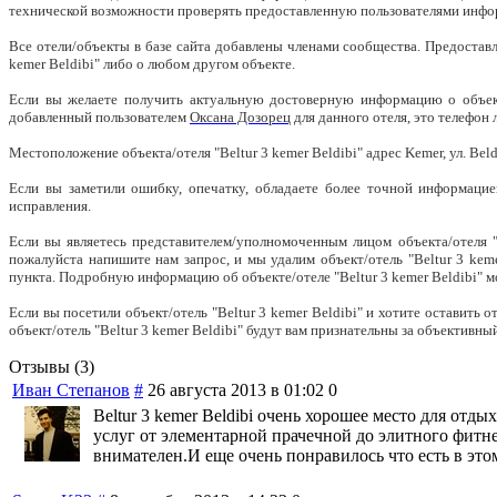
технической возможности проверять предоставленную пользователями инф
Все отели/объекты в базе сайта добавлены членами сообщества. Предостав
kemer Beldibi" либо о любом другом объекте.
Если вы желаете получить актуальную достоверную информацию о объекте
добавленный пользователем
Оксана Дозорец
для данного отеля, это телефон
Местоположение объекта/отеля "Beltur 3 kemer Beldibi" адрес Kemer, ул. Beldi
Если вы заметили ошибку, опечатку, обладаете более точной информацие
исправления.
Если вы являетесь представителем/уполномоченным лицом объекта/отеля "B
пожалуйста напишите нам запрос, и мы удалим объект/отель "Beltur 3 keme
пункта. Подробную информацию об объекте/отеле "Beltur 3 kemer Beldibi" мо
Если вы посетили объект/отель "Beltur 3 kemer Beldibi" и хотите оставит
объект/отель "Beltur 3 kemer Beldibi" будут вам признательны за объективны
Отзывы (3)
Иван Степанов
#
26 августа 2013 в 01:02
0
Beltur 3 kemer Beldibi очень хорошее место для от
услуг от элементарной прачечной до элитного фитн
внимателен.И еще очень понравилось что есть в это