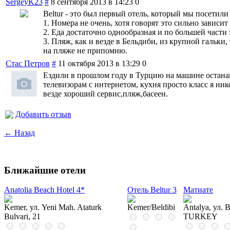
SergeyK23
#
8 сентября 2013 в 14:23
0
Beltur - это был первый отель, который мы посетили
1. Номера не очень, хотя говорят это сильно зависит
2. Еда достаточно однообразная и по большей части э
3. Пляж, как и везде в Бельдиби, из крупной гальки
на пляже не припомню.
Стас Петров
#
11 октября 2013 в 13:29
0
Ездили в прошлом году в Турцию на машине останавл
телевизорам с интернетом, кухня просто класс я ни
везде хороший сервис,пляж,басеен.
Добавить отзыв
← Назад
Ближайшие отели
Anatolia Beach Hotel 4*
Отель Beltur 3
Матиате
Kemer, ул. Yeni Mah. Ataturk
Kemer/Beldibi
Antalya, ул. B
Bulvari, 21
TURKEY