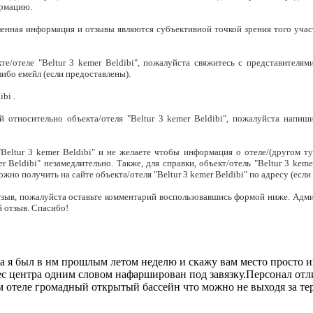
ормацию.
ленная информация и отзывы являются субъективной точкой зрения того учас
/отеле "Beltur 3 kemer Beldibi", пожалуйста свяжитесь с представителями
 либо емейл
(если предоставлены).
bi .
й относительно объекта/отеля "Beltur 3 kemer Beldibi", пожалуйста напи
eltur 3 kemer Beldibi" и не желаете чтобы информация о отеле/(другом тур
r Beldibi" незамедлительно. Также, для справки, объект/отель "Beltur 3 ke
жно получить на сайте объекта/отеля "Beltur 3 kemer Beldibi" по адресу
(если
ь отзыв, пожалуйста оставьте комментарий воспользовавшись формой ниже. А
й отзыв. Спасибо!
дыха я был в нм прошлым летом неделю и скажу вам место просто
ес центра одним словом нафарширован под завязку.Персонал отл
м отеле громадный открытый бассейн что можно не выходя за тер