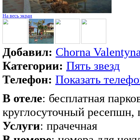
На весь экран
Добавил:
Chorna Valentyn
Категории:
Пять звезд
Телефон:
Показать телефо
В отеле
: бесплатная парко
круглосуточный ресепшн, 
Услуги
: прачечная
В номере
: номера для нек