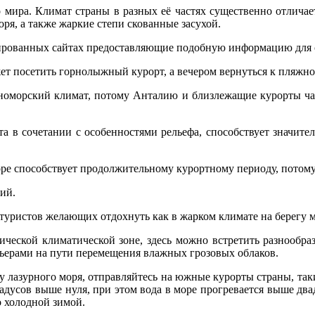
о мира. Климат страны в разных её частях существенно отлича
ря, а также жаркие степи скованные засухой.
зированных сайтах предоставляющие подобную информацию для с
ет посетить горнолыжный курорт, а вечером вернуться к пляжно
оморский климат, потому Анталию и близлежащие курорты час
а в сочетании с особенностями рельефа, способствует значите
ре способствует продолжительному курортному периоду, потому 
ий.
туристов желающих отдохнуть как в жарком климате на берегу 
пической климатической зоне, здесь можно встретить разнооб
ьерами на пути перемещения влажных грозовых облаков.
у лазурного моря, отправляйтесь на южные курорты страны, такие
радусов выше нуля, при этом вода в море прогревается выше дв
 холодной зимой.