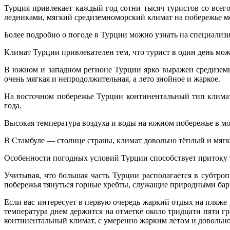
Турция привлекает каждый год сотни тысяч туристов со всег
ледниками, мягкий средиземноморский климат на побережье мо
Более подробно о погоде в Турции можно узнать на специали
Климат Турции привлекателен тем, что турист в один день мож
В южном и западном регионе Турции ярко выражен средиземн
очень мягкая и непродолжительная, а лето знойное и жаркое.
На восточном побережье Турции континентальный тип климат
года.
Высокая температура воздуха и воды на южном побережье в мо
В Стамбуле — столице страны, климат довольно тёплый и мягк
Особенности погодных условий Турции способствует притоку 
Учитывая, что большая часть Турции располагается в субтро
побережья тянуться горные хребты, служащие природными бар
Если вас интересует в первую очередь жаркий отдых на пляже 
температура днем держится на отметке около тридцати пяти г
континентальный климат, с умеренно жарким летом и довольно