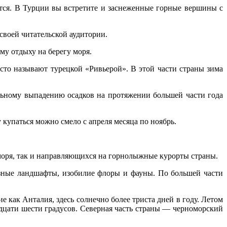
ется. В Турции вы встретите и заснеженные горные вершины с
воей читательской аудитории.
му отдыху на берегу моря.
то называют турецкой «Ривьерой». В этой части страны зима
льному выпадению осадков на протяжении большей части года
купаться можно смело с апреля месяца по ноябрь.
моря, так и направляющихся на горнолыжные курорты страны.
разные ландшафты, изобилие флоры и фауны. По большей части
 как Анталия, здесь солнечно более триста дней в году. Летом
адцати шести градусов. Северная часть страны — черноморский