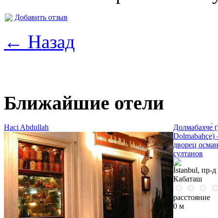
Добавить отзыв
← Назад
Ближайшие отели
Haci Abdullah
Долмабахче́ (
Dolmabahçe)
дворец осма
султанов
İstanbul, пр-д
Кабаташ
расстояние
0 м