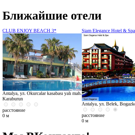
Ближайшие отели
CLUB ENJOY BEACH 3*
Siam Elegance Hotel & Spa
Antalya, ул. Okurcalar kasabası yalı mah.
Karaburun
Antalya, ул. Belek, Bogaz
расстояние
расстояние
0 м
0 м