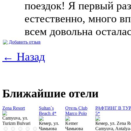
поездок! Я первый раз
естественно, много в
всем довольна осталас
Добавить отзыв
← Назад
Ближайшие отели
Zena Resort
Sultan`s
Отель Club
РАФТИНГ В ТУРЦИ
Beach 4*
Marco Polo
5*
Camyuva, ул.
Turizm Bulvari
Кемер, ул.
Kemer
Кемер, ул. Zena Re
Чамьюва
Чамьюва
Camyuva, Antalya