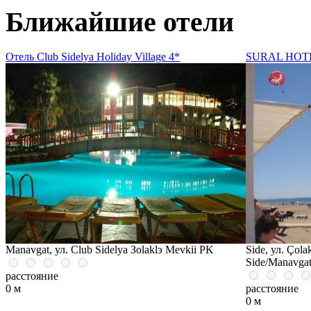
Ближайшие отели
Отель Club Sidelya Holiday Village 4*
SURAL HOTE
Manavgat, ул. Club Sidelya Зolaklэ Mevkii PK
Side, ул. Çola
Side/Manavga
расстояние
0 м
расстояние
0 м