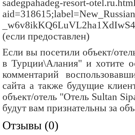
sadegpahadeg-resort-otel.ru.htm
aid=318615;label=New_Russi
_w6v8ikKQ6LuVL2ha1XdIwS469
(если предоставлен)
Если вы посетили объект/отель 
в Турции\Алания" и хотите о
комментарий воспользовавш
сайта а также будущие клие
объект/отель "Отель Sultan Sip
будут вам признательны за об
Отзывы (0)