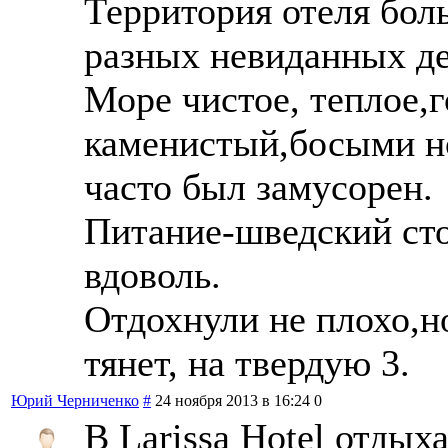
Территория отеля бол
разных невиданных де
Море чистое, теплое,г
каменистый,босыми н
часто был замусорен.
Питание-шведский сто
вдоволь.
Отдохнули не плохо,но
тянет, на твердую 3.
Юрий Черниченко
#
24 ноября 2013 в 16:24
0
В Larissa Hotel отдых