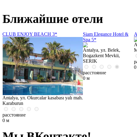
Ближайшие отели
CLUB ENJOY BEACH 3*
Siam Elegance Hotel &
A
Spa 5*
A
Antalya, ул. Belek,
M
Bogazkent Mevkii,
SERIK
р
0
расстояние
0 м
Antalya, ул. Okurcalar kasabası yalı mah.
Karaburun
расстояние
0 м
Мы ВКонтакте!