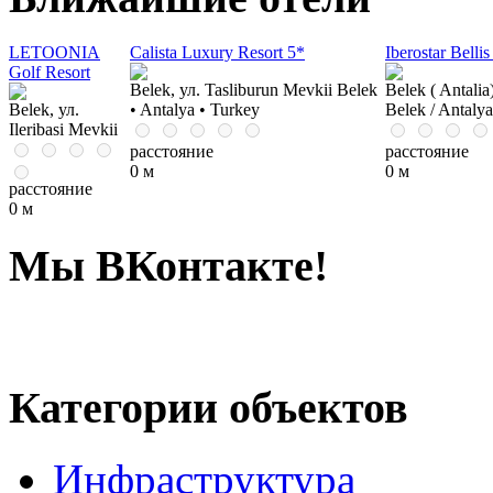
LETOONIA
Calista Luxury Resort 5*
Iberostar Bellis
Golf Resort
Belek, ул. Tasliburun Mevkii Belek
Belek ( Antalia
Belek, ул.
• Antalya • Turkey
Belek / Antaly
Ileribasi Mevkii
расстояние
расстояние
0 м
0 м
расстояние
0 м
Мы ВКонтакте!
Категории объектов
Инфраструктура