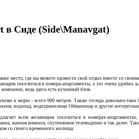
!
 в Сиде (Side\Manavgat)
орошее место, где вы можете провести свой отдых вместе со св
лающим поселиться в номера-апартаменты, а это очень удобно, ка
 компании, ведь здесь есть кухонный блок.
 близко к морю - всего 900 метров. Также отсюда довольно-таки
еукеия, водопад, водохранилище Оймапинар и другие интересные 
длагает всем желающим поселиться в номерах-апартаментах, 
а, ванная комната, спутниковое телевидение и так далее. Также
дом со своего временного жилища.