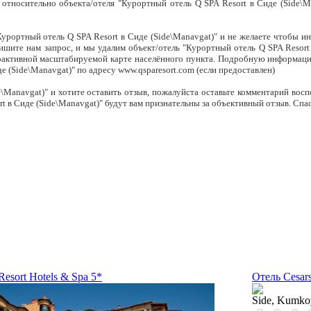
 относительно объекта/отеля "Курортный отель Q SPA Resort в Сиде (Side\M
урортный отель Q SPA Resort в Сиде (Side\Manavgat)" и не желаете чтобы и
ишите нам запрос, и мы удалим объект/отель "Курортный отель Q SPA Resort 
ерактивной масштабируемой карте населённого пункта. Подробную информацию
де (Side\Manavgat)" по адресу
www.qsparesort.com
(если предоставлен)
de\Manavgat)" и хотите оставить отзыв, пожалуйста оставьте комментарий во
 в Сиде (Side\Manavgat)" будут вам признательны за объективный отзыв. Спа
 Resort Hotels & Spa 5*
Отель Cesars
Side, Kumko