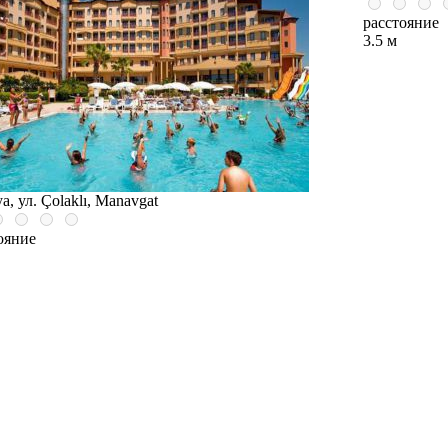
расстояние
3.5 м
a, ул. Çolaklı, Manavgat
ояние