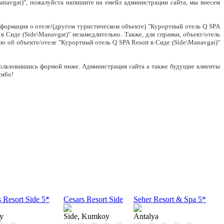
anavgat)", пожалуйста напишите на емейл администрации сайта, мы внесем
нформация о отеле/(другом туристическом объекте) "Курортный отель Q SPA
в Сиде (Side\Manavgat)" незамедлительно. Также, для справки, объект/отель
 об объекте/отеле "Курортный отель Q SPA Resort в Сиде (Side\Manavgat)"
спользовавшись формой ниже. Администрация сайта а также будущие клиенты
сибо!
 Resort Side 5*
Cesars Resort Side
Seher Resort & Spa 5*
y
Side, Kumkoy
Antalya