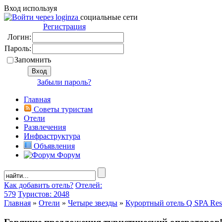
Вход используя
социальные сети
Регистрация
Логин:
Пароль:
Запомнить
Забыли пароль?
Главная
Советы туристам
Отели
Развлечения
Инфраструктура
Объявления
Форум
Как добавить отель?
Отелей:
579
Туристов: 2048
Главная
»
Отели
»
Четыре звезды
»
Курортный отель Q SPA Reso