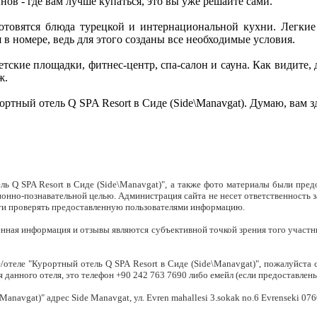
нов - где вам лучше купаться, это вы уже решайте сами.
 готовятся блюда турецкой и интернациональной кухни. Легкие
 в номере, ведь для этого созданы все необходимые условия.
тские площадки, фитнес-центр, спа-салон и сауна. Как видите, д
ж.
ортный отель Q SPA Resort в Сиде (Side\Manavgat). Думаю, вам з
ь Q SPA Resort в Сиде (Side\Manavgat)", а также фото материалы были пре
онно-познавательной целью. Администрация сайта не несет ответственность 
ости проверять предоставленную пользователями информацию.
ленная информация и отзывы являются субъективной точкой зрения того участ
теле "Курортный отель Q SPA Resort в Сиде (Side\Manavgat)", пожалуйста с
я данного отеля, это телефон +90 242 763 7690 либо емейл
(если предоставлены
navgat)" адрес Side Manavgat, ул. Evren mahallesi 3.sokak no.6 Evrenseki 076