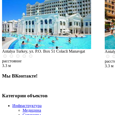
Antalya Turkey, ул. P.O. Box 51 Colacli Manavgat
Antaly
расстояние
расст
3.3 м
3.3 м
Мы ВКонтакте!
Категории объектов
Инфраструктура
Медицина
Сувениры