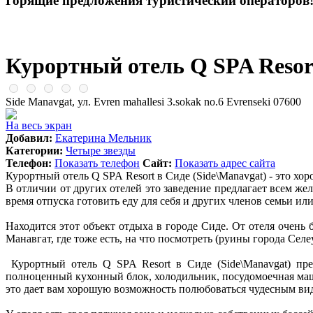
Горящие предложения туристический операторов
Курортный отель Q SPA Resort
Side Manavgat, ул. Evren mahallesi 3.sokak no.6 Evrenseki 07600
На весь экран
Добавил:
Екатерина Мельник
Категории:
Четыре звезды
Телефон:
Показать телефон
Сайт:
Показать адрес сайта
Курортный отель Q SPA Resort в Сиде (Side\Manavgat) - это х
В отличии от других отелей это заведение предлагает всем же
время отпуска готовить еду для себя и других членов семьи или
Находится этот объект отдыха в городе Сиде. От отеля очень
Манавгат, где тоже есть, на что посмотреть (руины города Сел
Курортный отель Q SPA Resort в Сиде (Side\Manavgat) пре
полноценный кухонный блок, холодильник, посудомоечная машин
это дает вам хорошую возможность полюбоваться чудесным ви