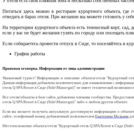
У отеля есть своя пляжная зона и несколько собственных бассей
Питаться здесь можно в ресторане курортного объекта, где
отведать в барах отеля. При желании вы можете готовить у себя
На территории курортного объекта есть теннисный корт, сад, де
если у вас не будет желания гулять по городу или посещать пля
Если собираетесь провести отпуск в Сиде, то поселяйтесь в кур
График работы
Правовая оговорка. Информация от лица администрации
Уважаемый турист! Информацию и описание объекта/отеля "Курортный отел
Данная информация добавлена исключительно для ознакомления с информаци
отель Q SPA Resort в Сиде (Side\Manavgat)" не имеет технической возможн
Все отели/объекты в базе сайта добавлены членами сообщества. Предостав
отель Q SPA Resort в Сиде (Side\Manavgat)" либо о любом другом объекте.
Если вы желаете получить актуальную достоверную информацию о объекте/о
сайте, телефонный номер добавленный пользователем
Екатерина Мельник
дл
Местоположение объекта/отеля "Курортный отель Q SPA Resort в Сиде (Side\Ma