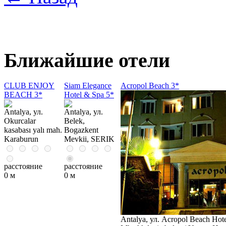
Ближайшие отели
CLUB ENJOY
Siam Elegance
Acropol Beach 3*
BEACH 3*
Hotel & Spa 5*
Antalya, ул.
Antalya, ул.
Okurcalar
Belek,
kasabası yalı mah.
Bogazkent
Karaburun
Mevkii, SERIK
расстояние
расстояние
0 м
0 м
Antalya, ул. Acropol Beach Hot