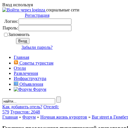
Вход используя
социальные сети
Регистрация
Логин:
Пароль:
Запомнить
Забыли пароль?
Главная
Советы туристам
Отели
Развлечения
Инфраструктура
Объявления
Форум
Как добавить отель?
Отелей:
579
Туристов: 2048
Главная
»
Форум
»
Ночная жизнь курортов
»
Bar street в Гюмбе