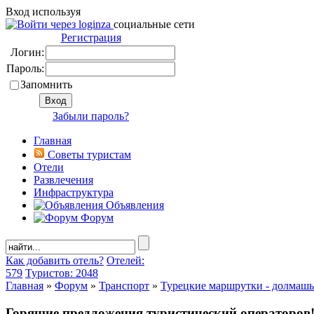
Вход используя
социальные сети
Регистрация
Логин:
Пароль:
Запомнить
Забыли пароль?
Главная
Советы туристам
Отели
Развлечения
Инфраструктура
Объявления
Форум
Как добавить отель?
Отелей:
579
Туристов: 2048
Главная
»
Форум
»
Транспорт
»
Турецкие маршрутки - долмаш
Горящие предложения туристический операторов