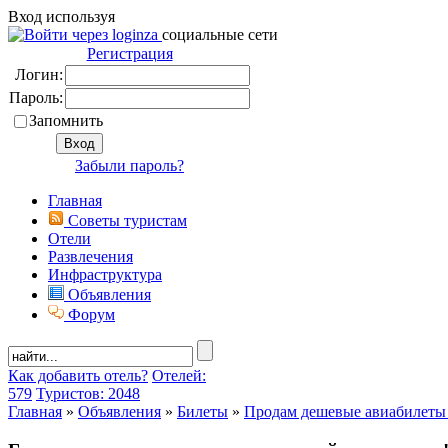
Вход используя
социальные сети
Регистрация
Логин:
Пароль:
Запомнить
Забыли пароль?
Главная
Советы туристам
Отели
Развлечения
Инфраструктура
Объявления
Форум
Как добавить отель?
Отелей:
579
Туристов: 2048
Главная
»
Объявления
»
Билеты
»
Продам дешевые авиабилеты 