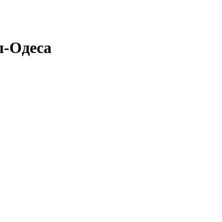
!
л-Одеса