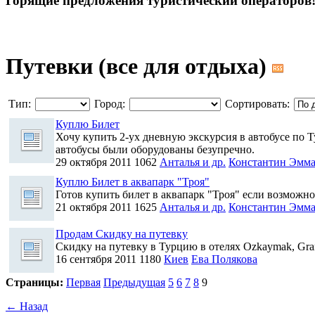
Горящие предложения туристический операторов
Путевки (все для отдыха)
Тип:
Город:
Сортировать:
Куплю Билет
Хочу купить 2-ух дневную экскурсия в автобусе по 
автобусы были оборудованы безупречно.
29 октября 2011
1062
Анталья и др.
Константин Эмм
Куплю Билет в аквапарк "Троя"
Готов купить билет в аквапарк "Троя" если возможно 
21 октября 2011
1625
Анталья и др.
Константин Эмм
Продам Скидку на путевку
Скидку на путевку в Турцию в отелях Ozkaymak, Gran
16 сентября 2011
1180
Киев
Ева Полякова
Страницы:
Первая
Предыдущая
5
6
7
8
9
← Назад