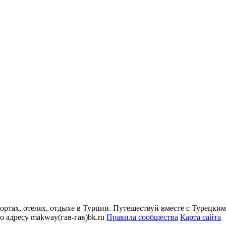
ртах, отелях, отдыхе в Турции. Путешествуй вместе с Турецким.
о адресу makway(гав-гав)bk.ru
Правила сообщества
Карта сайта